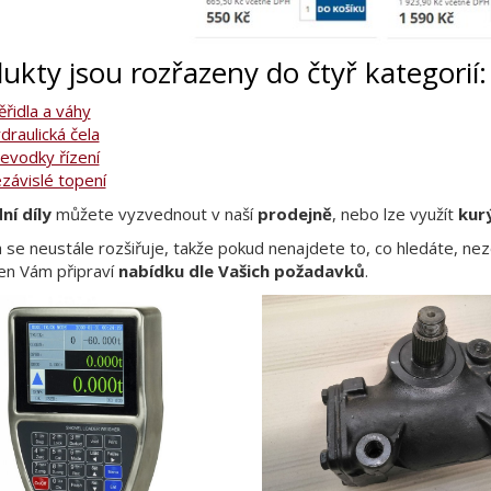
ukty jsou rozřazeny do čtyř kategorií:
řidla a váhy
draulická čela
evodky řízení
závislé topení
ní díly
můžete vyzvednout v naší
prodejně
, nebo lze využít
kur
 se neustále rozšiřuje, takže pokud nenajdete to, co hledáte, ne
en Vám připraví
nabídku dle Vašich požadavků
.