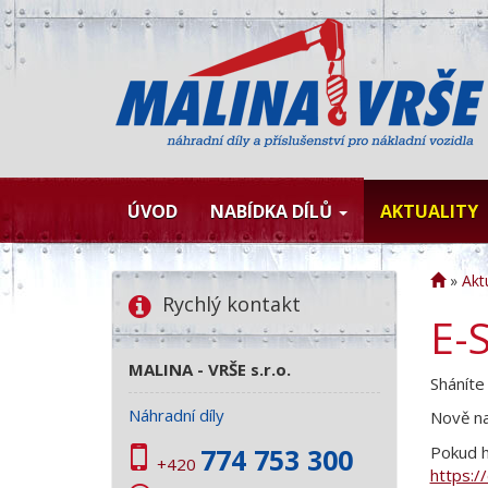
ÚVOD
NABÍDKA DÍLŮ
AKTUALITY
»
Aktu
Rychlý kontakt
E-
MALINA - VRŠE s.r.o.
Shánít
Náhradní díly
Nově na
Pokud h
774 753 300
+420
https:/