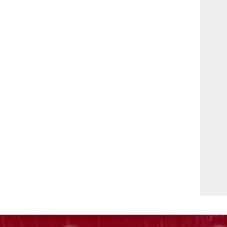
Po
to
po
pr