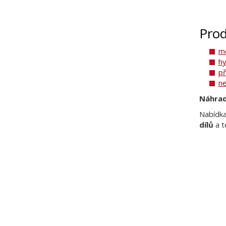
Prod
mě
hy
př
ne
Náhrad
Nabídka
dílů
a t