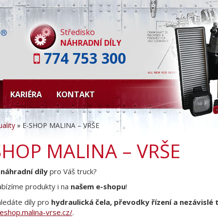
Skip
to
content
Středisko
NÁHRADNÍ DÍLY
774 753 300
KARIÉRA
KONTAKT
ality
»
E-SHOP MALINA – VRŠE
SHOP MALINA – VRŠE
e
náhradní díly
pro Váš truck?
bízíme produkty i na
našem e-shopu
!
ledáte díly pro
hydraulická čela, převodky řízení a nezávislé 
/eshop.malina-vrse.cz/
.