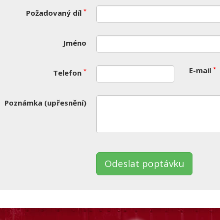
*
Požadovaný díl
Jméno
*
E-mail
*
Telefon
Poznámka (upřesnění)
nechte
to
le
ázdné.