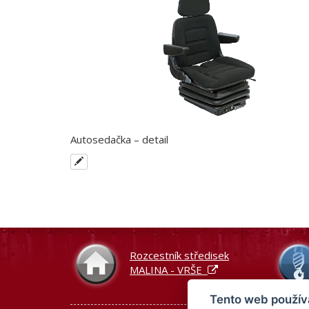
Autosedačka – detail
Rozcestník středisek
MALINA - VRŠE
Tento web použív