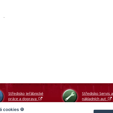
Středisko Jeřábnické
Středisko Servis 
práce a doprava
nákladních aut
á cookies 🍪