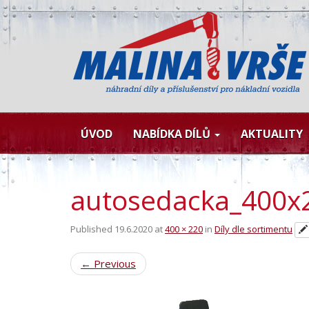
ÚVOD
NABÍDKA DÍLŮ
AKTUALITY
autosedacka_400x
Published
19.6.2020
at
400 × 220
in
Díly dle sortimentu
←
Previous