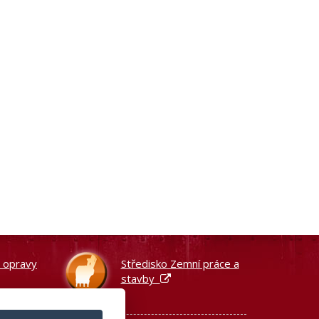
a opravy
Středisko Zemní práce a
stavby