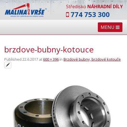
Středisko
NÁHRADNÍ DÍLY
774 753 300
MENU
brzdove-bubny-kotouce
Published
22.6.2017
at
600 × 396
in
Brzdové bubny, brzdové kotouče