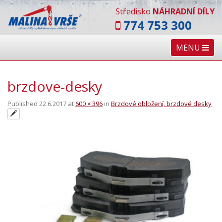
Středisko
NÁHRADNÍ DÍLY
774 753 300
MENU
brzdove-desky
Published
22.6.2017
at
600 × 396
in
Brzdové obložení, brzdové desky