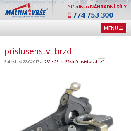
Středisko
NÁHRADNÍ DÍLY
774 753 300
MENU
prislusenstvi-brzd
Published
22.6.2017
at
785 × 584
in
Příslušenství brzd