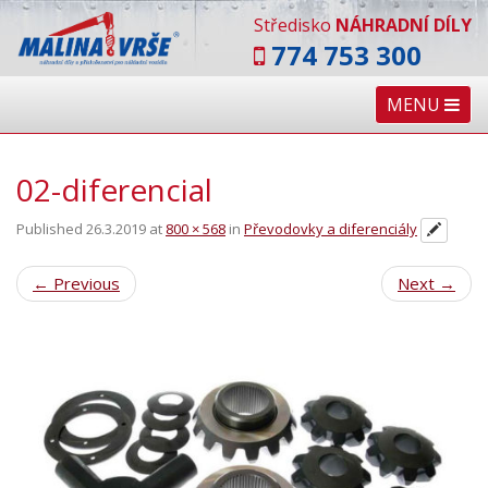
Středisko
NÁHRADNÍ DÍLY
774 753 300
MENU
02-diferencial
Published
26.3.2019
at
800 × 568
in
Převodovky a diferenciály
←
Previous
Next
→