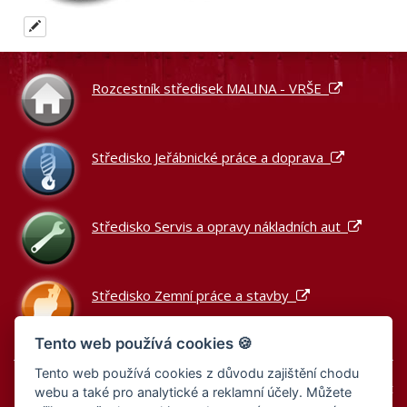
Rozcestník středisek MALINA - VRŠE
Středisko Jeřábnické práce a doprava
Středisko Servis a opravy nákladních aut
Středisko Zemní práce a stavby
Tento web používá cookies 🍪
Tento web používá cookies z důvodu zajištění chodu
Podle zákona o evidenci tržeb je prodávající povinen vystavit
webu a také pro analytické a reklamní účely. Můžete
kupujícímu účtenku.