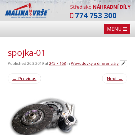
Středisko
NÁHRADNÍ DÍLY
774 753 300
MENU
spojka-01
Published
26.3.2019
at
245 × 168
in
Převodovky a diferenciály
←
Previous
Next
→