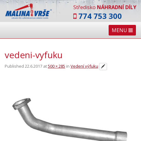
Středisko
NÁHRADNÍ DÍLY
774 753 300
MENU
vedeni-vyfuku
Published
22.6.2017
at
500 × 285
in
Vedení výfuku