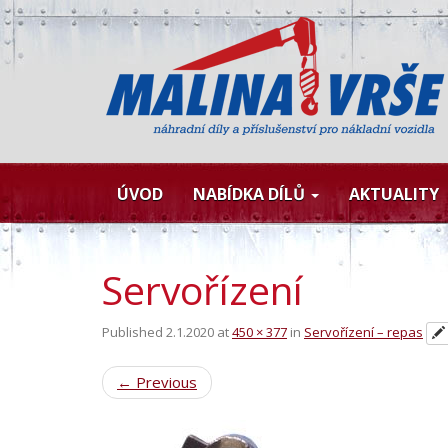
ÚVOD
NABÍDKA DÍLŮ
AKTUALITY
Servořízení
Published
2.1.2020
at
450 × 377
in
Servořízení – repas
←
Previous