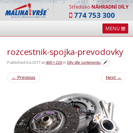
Středisko
NÁHRADNÍ DÍLY
774 753 300
MENU
rozcestnik-spojka-prevodovky
Published
6.6.2017
at
400 × 220
in
Díly dle sortimentu
←
Previous
Next
→