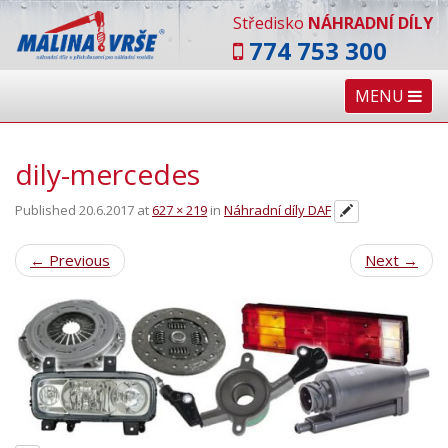
Středisko
NÁHRADNÍ DÍLY
774 753 300
MENU
dily-mercedes
Published
20.6.2017
at
627 × 219
in
Náhradní díly DAF
←
Previous
Next
→