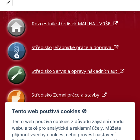
Rozcestník středisek MALINA - VRŠE
Středisko Jeřábnické práce a doprava
Středisko Servis a opravy nákladních aut
Středisko Zemní práce a stavby
Tento web používá cookies 🍪
Tento web používá cookies z důvodu zajištění chodu
Podle zákona o evidenci tržeb je prodávající povinen vystavit
webu a také pro analytické a reklamní účely. Můžete
kupujícímu účtenku.
přijmout všechy cookies, nebo provést nastavení.
Zároveň je povinen zaevidovat přijatou tržbu u správce daně