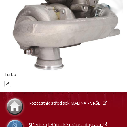
Turbo
Rozcestník středisek MALINA - VRŠE
Středisko Jeřábnické práce a doprava