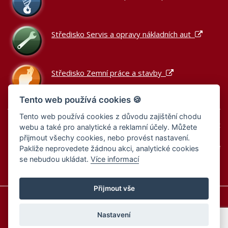
Středisko Servis a opravy nákladních aut
Středisko Zemní práce a stavby
Tento web používá cookies 🍪
Tento web používá cookies z důvodu zajištění chodu
Podle zákona o evidenci tržeb je prodávající povinen vystavit
webu a také pro analytické a reklamní účely. Můžete
kupujícímu účtenku.
přijmout všechy cookies, nebo provést nastavení.
Zároveň je povinen zaevidovat přijatou tržbu u správce daně
Pakliže neprovedete žádnou akci, analytické cookies
online; v případě technického výpadku pak nejpozději do 48
se nebudou ukládat.
Více informací
hodin.
Přijmout vše
Informace o cookies
Zásady zpracování osobních údajů
Zásady zpracování osobních údajů – výběrová řízení
Nastavení
Nastavení cookies