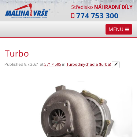
Středisko
NÁHRADNÍ DÍLY
774 753 300
MENU
Turbo
Published
9.7.2021
at
571 × 595
in
Turbodmychadla (turba)