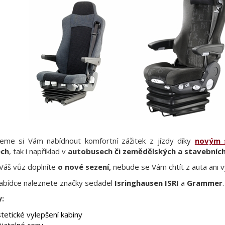
eme si Vám nabídnout komfortní zážitek z jízdy díky
novým 
ech
, tak i například v
autobusech či zemědělských a stavebních
 Váš vůz doplníte
o nové sezení,
nebude se Vám chtít z auta ani v
nabídce naleznete značky sedadel
Isringhausen ISRI
a
Grammer
.
:
tetické vylepšení kabiny
ijatelné ceny