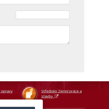
a opravy
Středisko Zemní práce a
stavby