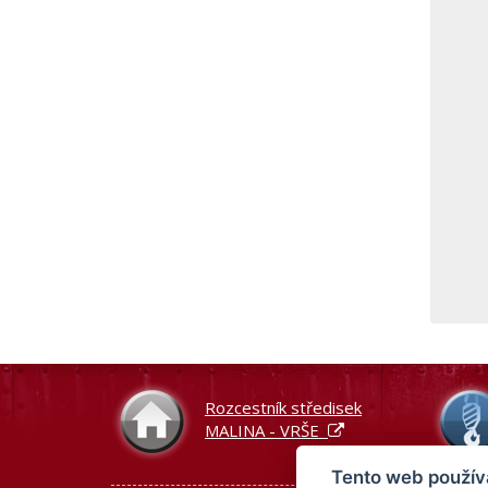
Po
to
po
pr
Rozcestník středisek
MALINA - VRŠE
Tento web použív