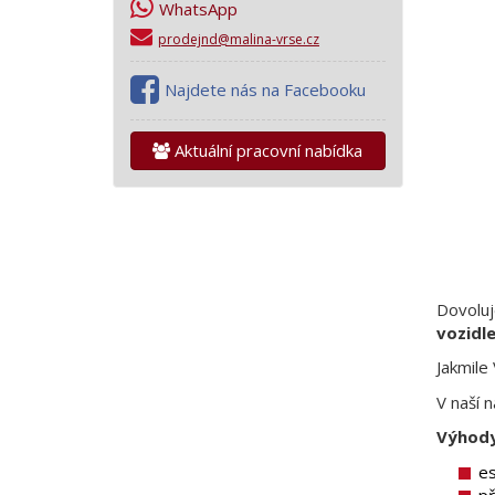
WhatsApp
prodejnd@malina-vrse.cz
Najdete nás na Facebooku
Aktuální pracovní nabídka
Dovoluj
vozidl
Jakmile
V naší 
Výhody
es
př