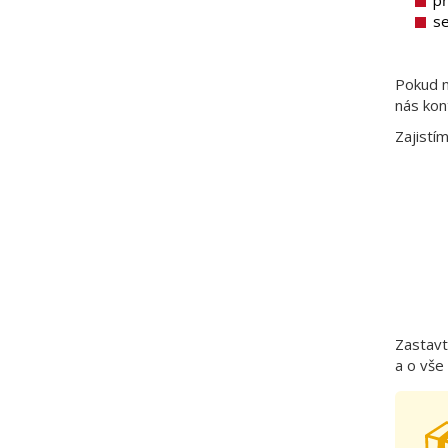
se
Pokud 
nás kon
Zajistí
Zastavt
a o vše