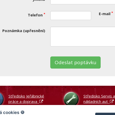
*
E-mail
*
Telefon
Poznámka (upřesnění)
nechte
to
le
ázdné.
Středisko Jeřábnické
Středisko Servis 
práce a doprava
nákladních aut
á cookies 🍪