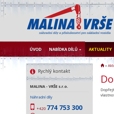
ÚVOD
NABÍDKA DÍLŮ
AKTUALITY
»
Aktu
Rychlý kontakt
Dop
MALINA - VRŠE s.r.o.
Dopřejt
vlastno
Náhradní díly
774 753 300
+420