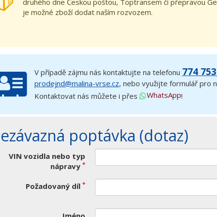
druhého dne Českou poštou, Toptransem či přepravou Ge
je možné zboží dodat naším rozvozem.
774 753
V případě zájmu nás kontaktujte na telefonu
prodejnd@malina-vrse.cz
, nebo využijte formulář pro
WhatsApp
Kontaktovat nás můžete i přes
!
ezávazná poptávka (dotaz)
VIN vozidla nebo typ
*
nápravy
*
Požadovaný díl
Jméno