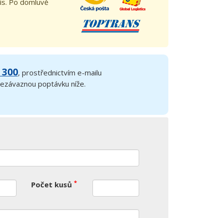
is. Po domluvě
 300
, prostřednictvím e-mailu
 nezávaznou poptávku níže.
*
Počet kusů