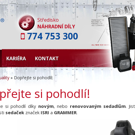
Skip
to
content
Středisko
NÁHRADNÍ DÍLY
774 753 300
KARIÉRA
KONTAKT
ality
»
Dopřejte si pohodlí!
řejte si pohodlí!
e si pohodlí díky
novým
, nebo
renovovaným sedadlům
. Ji
sti
sedaček
značek
ISRI
a
GRAMMER
.