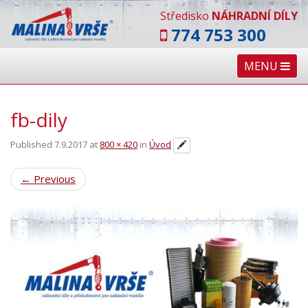
Středisko
NÁHRADNÍ DÍLY
774 753 300
MENU
fb-dily
Published
7.9.2017
at
800 × 420
in
Úvod
←
Previous