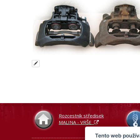
Rozcestník středisek
MALINA - VRŠE
Tento web použív