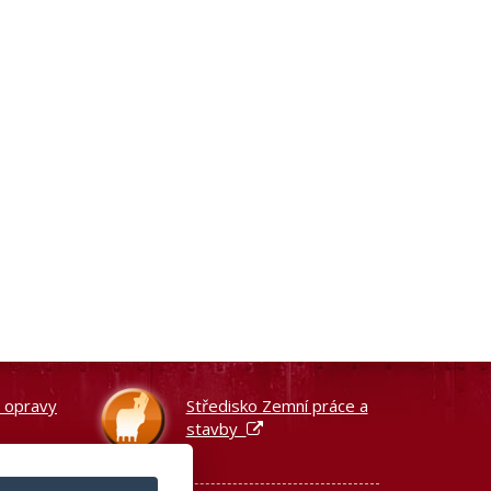
a opravy
Středisko Zemní práce a
stavby