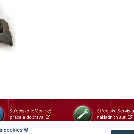
Středisko Jeřábnické
Středisko Servis 
práce a doprava
nákladních aut
á cookies 🍪