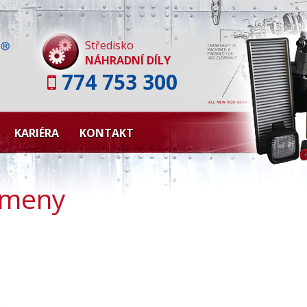
Skip
to
content
Středisko
NÁHRADNÍ DÍLY
774 753 300
KARIÉRA
KONTAKT
rmeny