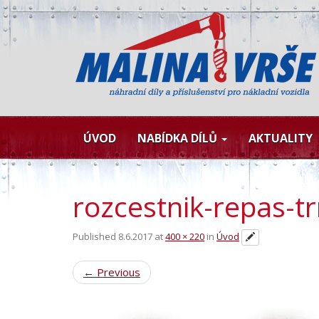
ÚVOD
NABÍDKA DÍLŮ
AKTUALITY
rozcestnik-repas-t
Published
8.6.2017
at
400 × 220
in
Úvod
←
Previous