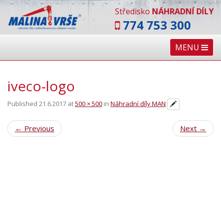
Středisko
NÁHRADNÍ DÍLY
774 753 300
MENU
iveco-logo
Published
21.6.2017
at
500 × 500
in
Náhradní díly MAN
←
Previous
Next
→