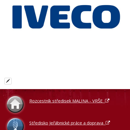
Rozcestník středisek MALINA - VRŠE
Středisko Jeřábnické práce a doprava