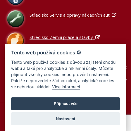
Středisko Servis a opravy nákladních aut
Středisko Zemní práce a stavby
Tento web používá cookies 🍪
Tento web používá cookies z důvodu zajištění chodu
Podle zákona o evidenci tržeb je prodávající povinen vystavit
webu a také pro analytické a reklamní účely. Můžete
kupujícímu účtenku.
přijmout všechy cookies, nebo provést nastavení.
Zároveň je povinen zaevidovat přijatou tržbu u správce daně
Pakliže neprovedete žádnou akci, analytické cookies
online; v případě technického výpadku pak nejpozději do 48
se nebudou ukládat.
Více informací
hodin.
Přijmout vše
Informace o cookies
Zásady zpracování osobních údajů
Zásady zpracování osobních údajů – výběrová řízení
Nastavení
Nastavení cookies
2026
·
MALINA - VRŠE s.r.o.