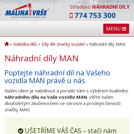
Středisko
NÁHRADNÍ DÍLY
774 753 300
MENU
»
Nabídka dílů
»
Díly dle značky vozidel
»
Náhradní díly MAN
Náhradní díly MAN
Poptejte náhradní díl na Vašeho
vozidla MAN právě u nás
Našim cílem je nabídnout a poradit Vám s výběrem kvalitního
náhradního dílu na Vaše vozidlo MAN
. Věřte našim
dlouholetým zkušenostem se servisní a prodejní činnosti
značky MAN.
UŠETŘÍME VÁŠ ČAS – stačí nám