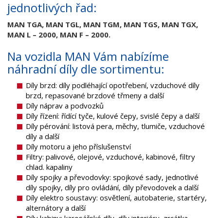
jednotlivých řad:
MAN TGA, MAN TGL, MAN TGM, MAN TGS, MAN TGX,
MAN L – 2000, MAN F – 2000.
Na vozidla MAN Vám nabízíme
náhradní díly dle sortimentu:
Díly brzd: díly podléhající opotřebení, vzduchové díly
brzd, repasované brzdové třmeny a další
Díly náprav a podvozků
Díly řízení: řídící tyče, kulové čepy, svislé čepy a další
Díly pérování: listová pera, měchy, tlumiče, vzduchové
díly a další
Díly motoru a jeho příslušenství
Filtry: palivové, olejové, vzduchové, kabinové, filtry
chlad. kapaliny
Díly spojky a převodovky: spojkové sady, jednotlivé
díly spojky, díly pro ovládání, díly převodovek a další
Díly elektro soustavy: osvětlení, autobaterie, startéry,
alternátory a další