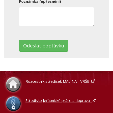
Poznámka (upřesnění)
Ponechte
toto
pole
prázdné.
Rozcestník středisek MALINA - VRŠE
Středisko Jeřábnické práce a doprava