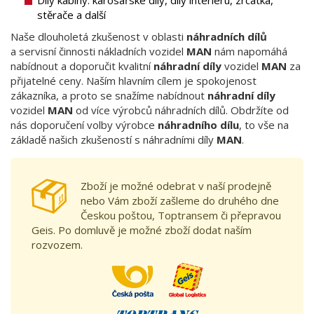
Díly kabiny: karosářské díly, díly interiéru, zrcátka,
stěrače a další
Naše dlouholetá zkušenost v oblasti
náhradních dílů
a servisní činnosti nákladních vozidel
MAN
nám napomáhá
nabídnout a doporučit kvalitní
náhradní díly
vozidel
MAN
za
přijatelné ceny. Naším hlavním cílem je spokojenost
zákazníka, a proto se snažíme nabídnout
náhradní díly
vozidel
MAN
od více výrobců náhradních dílů. Obdržíte od
nás doporučení volby výrobce
náhradního dílu
, to vše na
základě našich zkušeností s náhradními díly
MAN
.
Zboží je možné odebrat v naší prodejně
nebo Vám zboží zašleme do druhého dne
Českou poštou, Toptransem či přepravou
Geis. Po domluvě je možné zboží dodat naším
rozvozem.