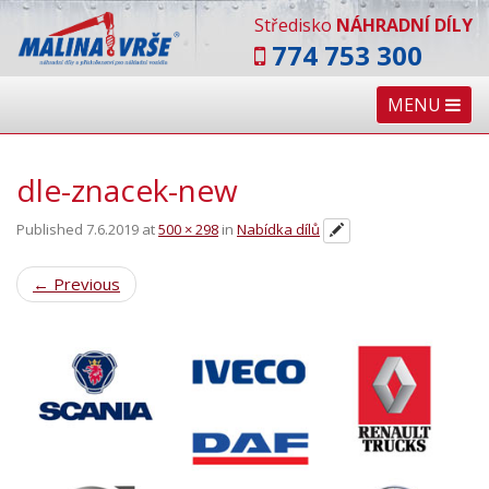
Středisko
NÁHRADNÍ DÍLY
774 753 300
MENU
dle-znacek-new
Published
7.6.2019
at
500 × 298
in
Nabídka dílů
←
Previous