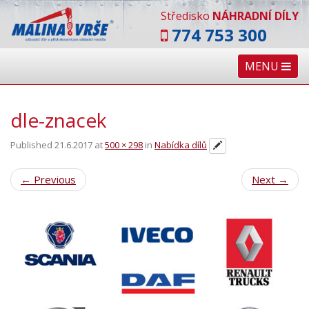
Středisko
NÁHRADNÍ DÍLY
774 753 300
MENU
dle-znacek
Published
21.6.2017
at
500 × 298
in
Nabídka dílů
←
Previous
Next
→