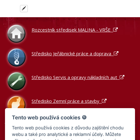
Rozcestník středisek MALINA - VRŠE
Středisko Jeřábnické práce a doprava
Středisko Servis a opravy nákladních aut
Středisko Zemní práce a stavby
Tento web používá cookies 🍪
Tento web používá cookies z důvodu zajištění chodu
Podle zákona o evidenci tržeb je prodávající povinen vystavit
webu a také pro analytické a reklamní účely. Můžete
kupujícímu účtenku.