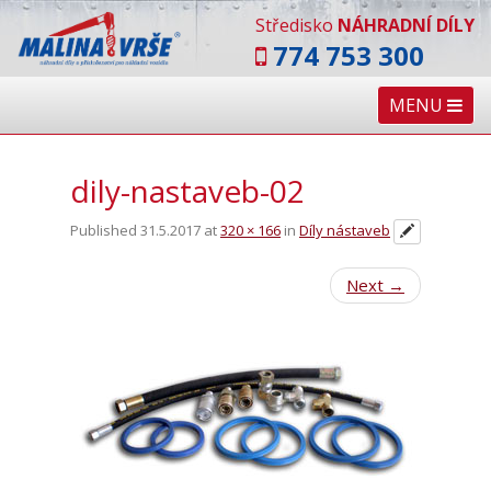
Středisko
NÁHRADNÍ DÍLY
774 753 300
MENU
dily-nastaveb-02
Published
31.5.2017
at
320 × 166
in
Díly nástaveb
Next
→