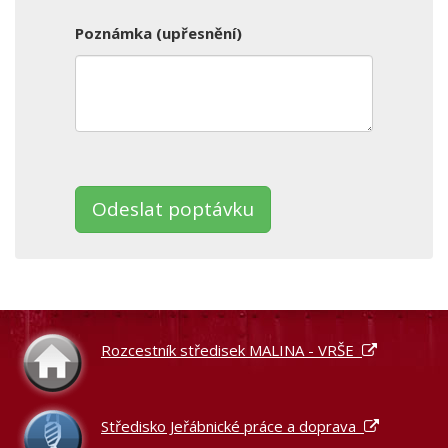
Poznámka (upřesnění)
Ponechte
toto
pole
prázdné.
Rozcestník středisek MALINA - VRŠE
Středisko Jeřábnické práce a doprava