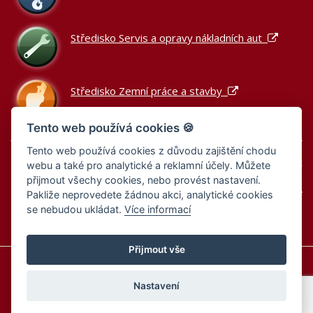
Středisko Servis a opravy nákladních aut
Středisko Zemní práce a stavby
Tento web používá cookies 🍪
Tento web používá cookies z důvodu zajištění chodu
Podle zákona o evidenci tržeb je prodávající povinen vystavit
webu a také pro analytické a reklamní účely. Můžete
kupujícímu účtenku.
přijmout všechy cookies, nebo provést nastavení.
Zároveň je povinen zaevidovat přijatou tržbu u správce daně
Pakliže neprovedete žádnou akci, analytické cookies
online; v případě technického výpadku pak nejpozději do 48
se nebudou ukládat.
Více informací
hodin.
Přijmout vše
Informace o cookies
Zásady zpracování osobních údajů
Zásady zpracování osobních údajů – výběrová řízení
Nastavení
Nastavení cookies