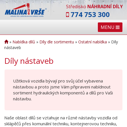
Středisko
NÁHRADNÍ DÍLY
774 753 300
MENU
»
Nabídka dílů
»
Díly dle sortimentu
»
Ostatní nabídka
»
Díly
nástaveb
Díly nástaveb
Užitková vozidla bývají pro svůj účel vybavena
nástavbou a proto jsme Vám připraveni nabídnout
sortiment hydraulických komponentů a dílů pro Vaši
nástavbu.
Naše oblast dílů se vztahuje na různé nástavby vozidla od
sklápěčů přes komunální techniku, kontejnerovou techniku,