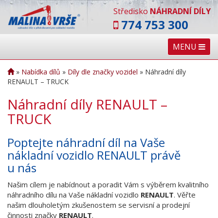
Středisko
NÁHRADNÍ DÍLY
774 753 300
MENU
»
Nabídka dílů
»
Díly dle značky vozidel
»
Náhradní díly
RENAULT – TRUCK
Náhradní díly RENAULT –
TRUCK
Poptejte náhradní díl na Vaše
nákladní vozidlo RENAULT právě
u nás
Našim cílem je nabídnout a poradit Vám s výběrem kvalitního
náhradního dílu na Vaše nákladní vozidlo
RENAULT
. Věřte
našim dlouholetým zkušenostem se servisní a prodejní
činnosti značky
RENAULT
.