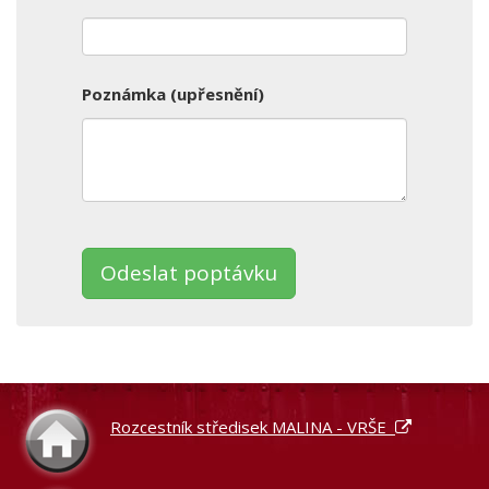
Poznámka (upřesnění)
Ponechte toto pole prázdné.
Rozcestník středisek MALINA - VRŠE