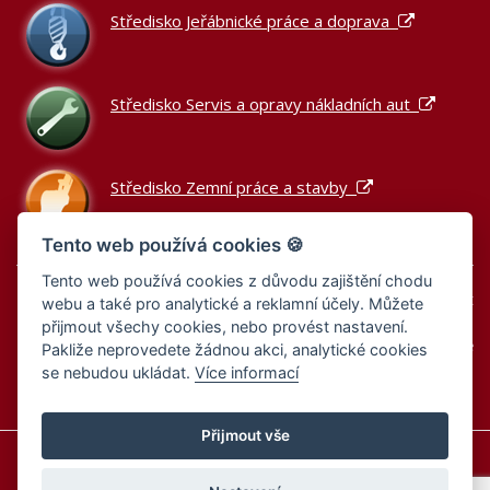
Středisko Jeřábnické práce a doprava
Středisko Servis a opravy nákladních aut
Středisko Zemní práce a stavby
Tento web používá cookies 🍪
Tento web používá cookies z důvodu zajištění chodu
Podle zákona o evidenci tržeb je prodávající povinen vystavit
webu a také pro analytické a reklamní účely. Můžete
kupujícímu účtenku.
přijmout všechy cookies, nebo provést nastavení.
Zároveň je povinen zaevidovat přijatou tržbu u správce daně
Pakliže neprovedete žádnou akci, analytické cookies
online; v případě technického výpadku pak nejpozději do 48
se nebudou ukládat.
Více informací
hodin.
Přijmout vše
Informace o cookies
Zásady zpracování osobních údajů
Zásady zpracování osobních údajů – výběrová řízení