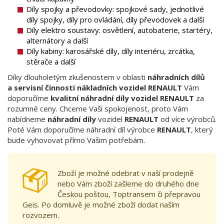
Díly spojky a převodovky: spojkové sady, jednotlivé
díly spojky, díly pro ovládání, díly převodovek a další
Díly elektro soustavy: osvětlení, autobaterie, startéry,
alternátory a další
Díly kabiny: karosářské díly, díly interiéru, zrcátka,
stěrače a další
Díky dlouholetým zkušenostem v oblasti
náhradních dílů
a servisní činnosti nákladních vozidel RENAULT
Vám
doporučíme
kvalitní náhradní díly vozidel RENAULT
za
rozumné ceny. Chceme Vaši spokojenost, proto Vám
nabídneme
náhradní díly
vozidel
RENAULT
od více výrobců.
Poté Vám doporučíme náhradní díl výrobce
RENAULT
, který
bude vyhovovat přímo Vašim potřebám.
Zboží je možné odebrat v naší prodejně
nebo Vám zboží zašleme do druhého dne
Českou poštou, Toptransem či přepravou
Geis. Po domluvě je možné zboží dodat naším
rozvozem.