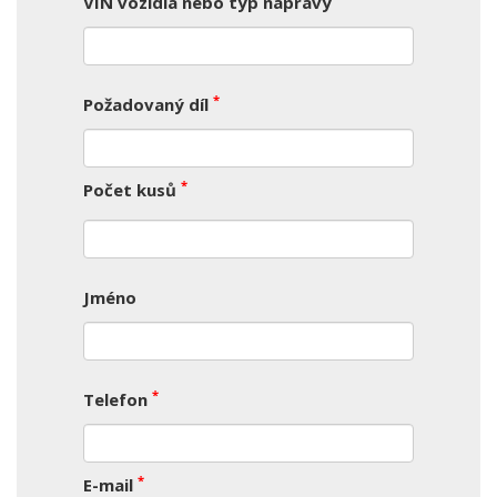
VIN vozidla nebo typ nápravy
*
Požadovaný díl
*
Počet kusů
Jméno
*
Telefon
*
E-mail