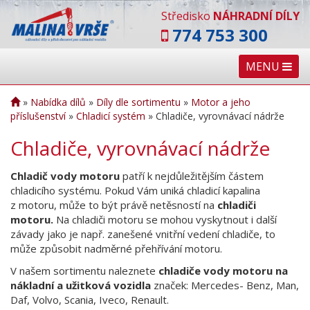
Středisko
NÁHRADNÍ DÍLY
774 753 300
MENU
»
Nabídka dílů
»
Díly dle sortimentu
»
Motor a jeho
příslušenství
»
Chladicí systém
»
Chladiče, vyrovnávací nádrže
Chladiče, vyrovnávací nádrže
Chladič vody motoru
patří k nejdůležitějším částem
chladicího systému. Pokud Vám uniká chladicí kapalina
z motoru, může to být právě netěsností na
chladiči
motoru.
Na chladiči motoru se mohou vyskytnout i další
závady jako je např. zanešené vnitřní vedení chladiče, to
může způsobit nadměrné přehřívání motoru.
V našem sortimentu naleznete
chladiče vody motoru na
nákladní a užitková vozidla
značek: Mercedes- Benz, Man,
Daf, Volvo, Scania, Iveco, Renault.