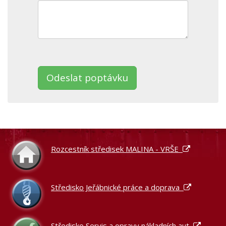
Ponechte
toto
pole
prázdné.
Rozcestník středisek MALINA - VRŠE
Středisko Jeřábnické práce a doprava
Středisko Servis a opravy nákladních aut