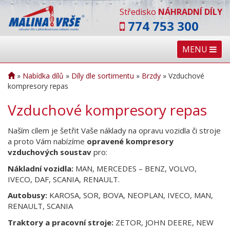
Středisko
NÁHRADNÍ DÍLY
774 753 300
MENU
»
Nabídka dílů
»
Díly dle sortimentu
»
Brzdy
»
Vzduchové
kompresory repas
Vzduchové kompresory repas
Naším cílem je šetřit Vaše náklady na opravu vozidla či stroje
a proto Vám nabízíme
opravené kompresory
vzduchových soustav
pro:
Nákladní vozidla:
MAN, MERCEDES – BENZ, VOLVO,
IVECO, DAF, SCANIA, RENAULT.
Autobusy:
KAROSA, SOR, BOVA, NEOPLAN, IVECO, MAN,
RENAULT, SCANIA
Traktory a pracovní stroje:
ZETOR, JOHN DEERE, NEW