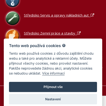
Středisko Servis a opravy nákladních aut
Středisko Zemní práce a stavby
Tento web používá cookies 🍪
Tento web používá cookies z důvodu zajištění chodu
Podle zákona o evidenci tržeb je prodávající povinen vystavit
webu a také pro analytické a reklamní účely. Můžete
kupujícímu účtenku.
přijmout všechy cookies, nebo provést nastavení.
Zároveň je povinen zaevidovat přijatou tržbu u správce daně
Pakliže neprovedete žádnou akci, analytické cookies
online; v případě technického výpadku pak nejpozději do 48
se nebudou ukládat.
Více informací
hodin.
Přijmout vše
Informace o cookies
Zásady zpracování osobních údajů
Zásady zpracování osobních údajů – výběrová řízení
Nastavení
Nastavení cookies