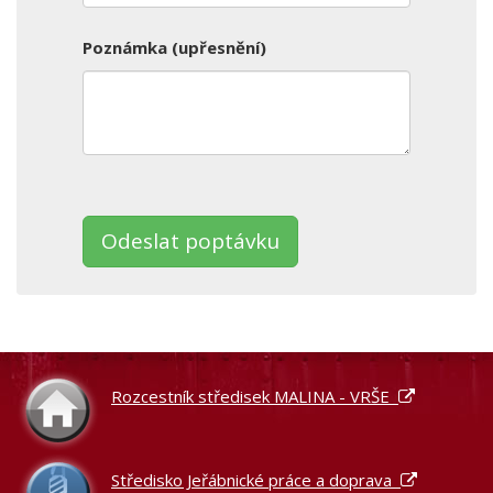
Poznámka (upřesnění)
Ponechte
toto
pole
prázdné.
Rozcestník středisek MALINA - VRŠE
Středisko Jeřábnické práce a doprava