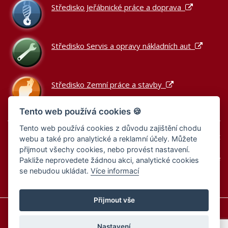
Středisko Jeřábnické práce a doprava
Středisko Servis a opravy nákladních aut
Středisko Zemní práce a stavby
Tento web používá cookies 🍪
Tento web používá cookies z důvodu zajištění chodu
Podle zákona o evidenci tržeb je prodávající povinen vystavit
webu a také pro analytické a reklamní účely. Můžete
kupujícímu účtenku.
přijmout všechy cookies, nebo provést nastavení.
Zároveň je povinen zaevidovat přijatou tržbu u správce daně
Pakliže neprovedete žádnou akci, analytické cookies
online; v případě technického výpadku pak nejpozději do 48
se nebudou ukládat.
Více informací
hodin.
Přijmout vše
Informace o cookies
Zásady zpracování osobních údajů
Zásady zpracování osobních údajů – výběrová řízení
Nastavení