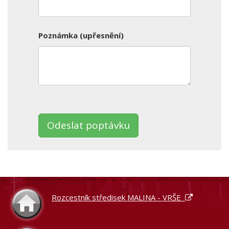
Poznámka (upřesnění)
Ponechte
toto
pole
prázdné.
Rozcestník středisek MALINA - VRŠE