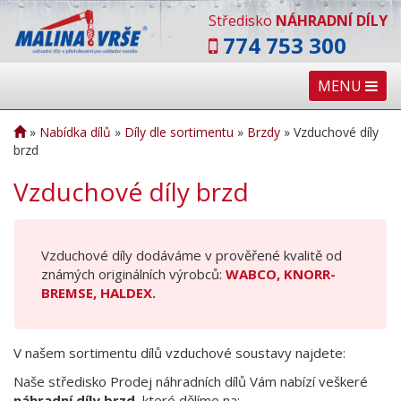
Středisko
NÁHRADNÍ DÍLY
774 753 300
MENU
»
Nabídka dílů
»
Díly dle sortimentu
»
Brzdy
»
Vzduchové díly
brzd
Vzduchové díly brzd
Vzduchové díly dodáváme v prověřené kvalitě od
známých originálních výrobců:
WABCO, KNORR-
BREMSE, HALDEX.
V našem sortimentu dílů vzduchové soustavy najdete:
Naše středisko Prodej náhradních dílů Vám nabízí veškeré
náhradní díly brzd
, které dělíme na: