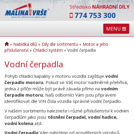
Středisko
NÁHRADNÍ DÍLY
774 753 300
MENU
»
Nabídka dílů
»
Díly dle sortimentu
»
Motor a jeho
příslušenství
»
Chladicí systém
»
Vodní čerpadla
Vodní čerpadla
Pohyb chladicí kapaliny v motoru vozidla zajišťuje
vodní
čerpadlo motoru.
Pokud se Váš motor nadměrně přehřívá,
jedna z příčin může být právě závada přímo na
vodním
čerpadle motoru.
Naši odborníci Vám jsou připraveni
identifikovat dle VIN čísla vozidla správné vodní čerpadlo.
V našem sortimentu naleznete i různé příslušenství k vodním
čerpadlům jako jsou:
těsnění čerpadel, vodní hadice,
vodní kolena
atd.
Vodní čerpadla
Vám nabízíme od prověřených výrobců,