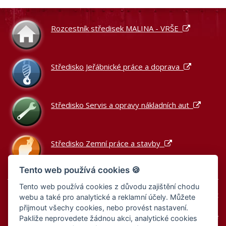
Rozcestník středisek MALINA - VRŠE
Středisko Jeřábnické práce a doprava
Středisko Servis a opravy nákladních aut
Středisko Zemní práce a stavby
Tento web používá cookies 🍪
Tento web používá cookies z důvodu zajištění chodu
Podle zákona o evidenci tržeb je prodávající povinen vystavit
webu a také pro analytické a reklamní účely. Můžete
kupujícímu účtenku.
přijmout všechy cookies, nebo provést nastavení.
Zároveň je povinen zaevidovat přijatou tržbu u správce daně
Pakliže neprovedete žádnou akci, analytické cookies