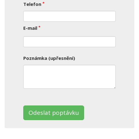
*
Telefon
*
E-mail
Poznámka (upřesnění)
Ponechte
toto
pole
prázdné.