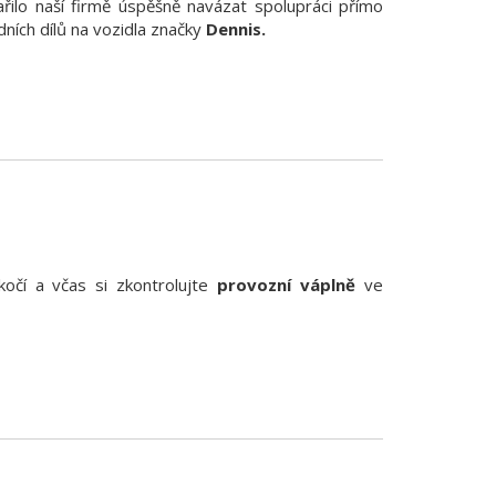
řilo naší firmě úspěšně navázat spolupráci přímo
dních dílů na vozidla značky
Dennis.
očí a včas si zkontrolujte
provozní váplně
ve