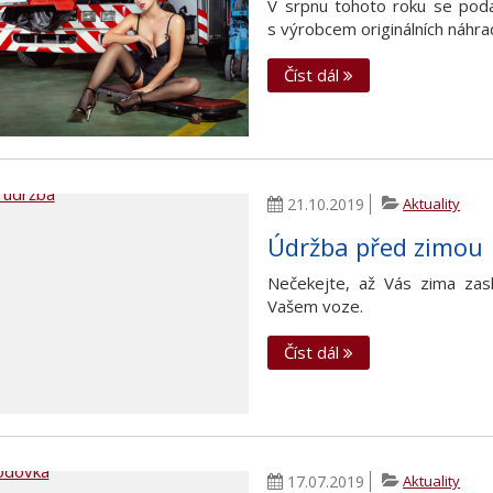
V srpnu tohoto roku se poda
s výrobcem originálních náhra
Číst dál
21.10.2019
Aktuality
Údržba před zimou
Nečekejte, až Vás zima zask
Vašem voze.
Číst dál
17.07.2019
Aktuality