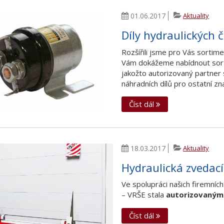
01.06.2017
Aktuality
Díly hydraulických č
Rozšířili jsme pro Vás sortime
Vám dokážeme nabídnout sorti
jakožto autorizovaný partner 
náhradních dílů pro ostatní zna
Číst dál
18.03.2017
Aktuality
Hydraulická zvedac
Ve spolupráci našich firemníc
– VRŠE stala
autorizovaným 
Číst dál