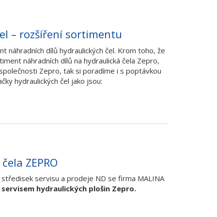
el – rozšíření sortimentu
nt náhradních dílů hydraulických čel. Krom toho, že
ment náhradních dílů na hydraulická čela Zepro,
společnosti Zepro, tak si poradíme i s poptávkou
čky hydraulických čel jako jsou:
í čela ZEPRO
h středisek servisu a prodeje ND se firma MALINA
servisem hydraulických plošin Zepro.