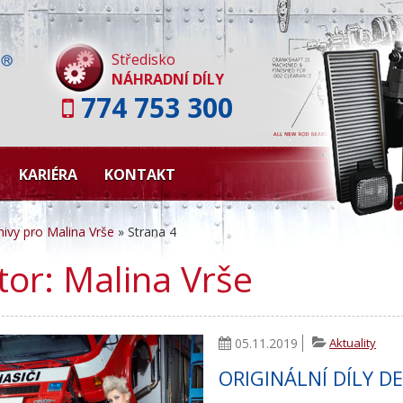
Skip
to
content
Středisko
NÁHRADNÍ DÍLY
774 753 300
KARIÉRA
KONTAKT
hivy pro Malina Vrše
»
Strana 4
tor:
Malina Vrše
05.11.2019
Aktuality
ORIGINÁLNÍ DÍLY D