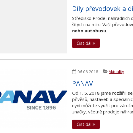
Díly převodovek a d
Středisko Prodej náhradních dí
šitých na míru Vaší převodovc
nebo autobusu
.
Číst dál
06.06.2018
Aktuality
PANAV
Od 1. 5. 2018 jsme rozšířili se
přívěsů, nástaveb a speciálníc
nyní můžete využít pro záruční
značky, včetně prodeje náhrad
Číst dál