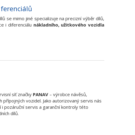
iferenciálů
lů se mimo jiné specializuje na precizní výběr dílů,
e i diferenciálu
nákladního, užitkového vozidla
rvisní síť značky
PANAV
– výrobce návěsů,
h přípojných vozidel. Jako autorizovaný servis nás
 i pozáruční servis a garanční kontroly této
ních dílů.