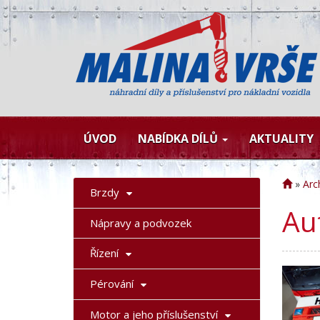
ÚVOD
NABÍDKA DÍLŮ
AKTUALITY
»
Arc
Brzdy
Au
Nápravy a podvozek
Řízení
Pérování
Motor a jeho příslušenství