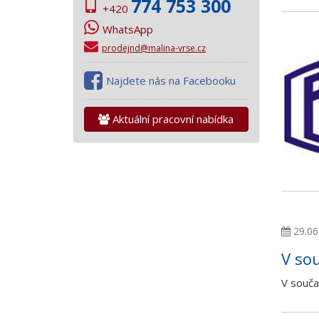
774 753 300
+420
WhatsApp
prodejnd@malina-vrse.cz
Najdete nás na Facebooku
Aktuální pracovní nabídka
29.06
V so
V souča