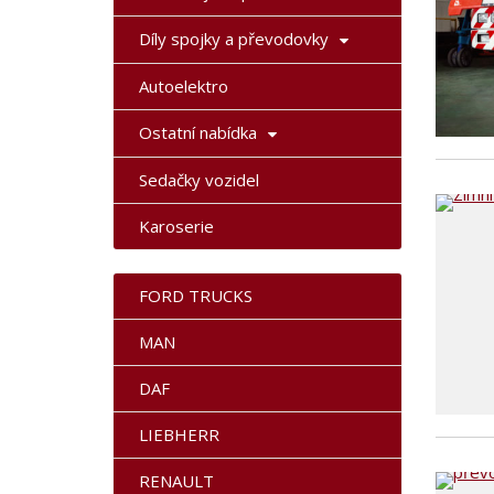
Díly spojky a převodovky
Autoelektro
Ostatní nabídka
Sedačky vozidel
Karoserie
FORD TRUCKS
MAN
DAF
LIEBHERR
RENAULT