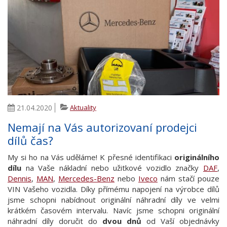
21.04.2020
Aktuality
Nemají na Vás autorizovaní prodejci
dílů čas?
My si ho na Vás uděláme! K přesné identifikaci
originálního
dílu
na Vaše nákladní nebo užitkové vozidlo značky
DAF
,
Dennis
,
MAN
,
Mercedes-Benz
nebo
Iveco
nám stačí pouze
VIN Vašeho vozidla. Díky přímému napojení na výrobce dílů
jsme schopni nabídnout originální náhradní díly ve velmi
krátkém časovém intervalu. Navíc jsme schopni originální
náhradní díly doručit do
dvou dnů
od Vaší objednávky