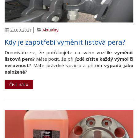
23.03.2021
Aktuality
Kdy je zapotřebí vyměnit listová pera?
Domníváte se, že potřebujete na svém vozidle
vyměnit
listová pera
? Máte pocit, že při jízdě
cítíte každý výmol či
nerovnost
? Máte prázdné vozidlo a přitom
vypadá jako
naložené
?
Číst dál